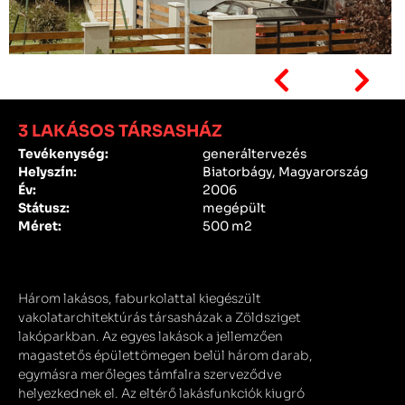
3 LAKÁSOS TÁRSASHÁZ
Tevékenység:
generáltervezés
Helyszín:
Biatorbágy, Magyarország
Év:
2006
Státusz:
megépült
Méret:
500 m2
Három lakásos, faburkolattal kiegészült
vakolatarchitektúrás társasházak a Zöldsziget
lakóparkban. Az egyes lakások a jellemzően
magastetős épülettömegen belül három darab,
egymásra merőleges támfalra szerveződve
helyezkednek el. Az eltérő lakásfunkciók kiugró