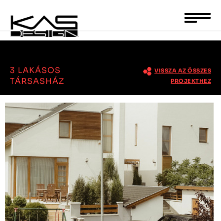
<ész>kész
Toggle
naviga
3 LAKÁSOS
VISSZA AZ ÖSSZES
TÁRSASHÁZ
PROJEKTHEZ