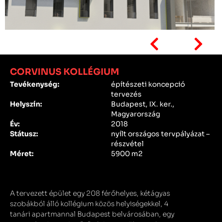
CORVINUS KOLLÉGIUM
Tevékenység:
építészeti koncepció
tervezés
Helyszín:
Budapest, IX. ker.,
Magyarország
Év:
2018
Státusz:
nyílt országos tervpályázat –
részvétel
Méret:
5900 m2
A tervezett épület egy 208 férőhelyes, kétágyas
szobákból álló kollégium közös helyiségekkel, 4
tanári apartmannal Budapest belvárosában, egy