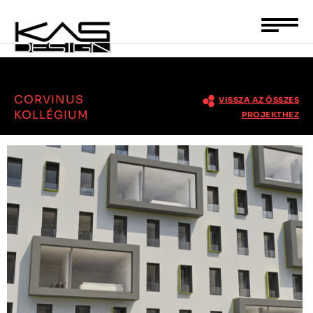
<ész>kész
Toggle
naviga
CORVINUS
VISSZA AZ ÖSSZES
KOLLÉGIUM
PROJEKTHEZ