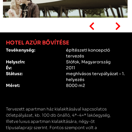
HOTEL AZÚR BŐVÍTÉSE
Tevékenység:
építészeti koncepció
tervezés
Helyszín:
Siófok, Magyarország
Év:
2011
Státusz:
meghívásos tervpályázat – 1.
helyezés
Méret:
8000 m2
Tervezett apartman ház kialakításával kapcsolatos
ötletpályázat, kb. 100 db önálló, 4*-4+* lakóegység,
illetve luxus apartman kialakítására, négy-öt
típusalaprajz szerint. Fontos szempont volt a