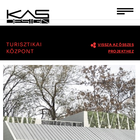
<ész>kész
Toggle
naviga
TURISZTIKAI
VISSZA AZ ÖSSZES
KÖZPONT
PROJEKTHEZ