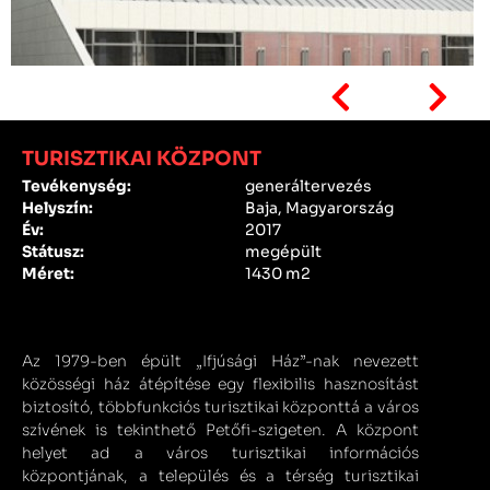
TURISZTIKAI KÖZPONT
Tevékenység:
generáltervezés
Helyszín:
Baja, Magyarország
Év:
2017
Státusz:
megépült
Méret:
1430 m2
Az 1979-ben épült „Ifjúsági Ház”-nak nevezett
közösségi ház átépítése egy flexibilis hasznosítást
biztosító, többfunkciós turisztikai központtá a város
szívének is tekinthető Petőfi-szigeten. A központ
helyet ad a város turisztikai információs
központjának, a település és a térség turisztikai